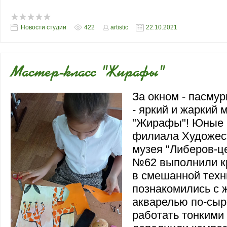
Новости студии
422
artistic
22.10.2021
Мастер-класс "Жирафы"
За окном - пасмур
- яркий и жаркий 
"Жирафы"! Юные 
филиала Художес
музея "Либеров-це
№62 выполнили к
в смешанной техн
познакомились с 
акварелью по-сыр
работать тонкими