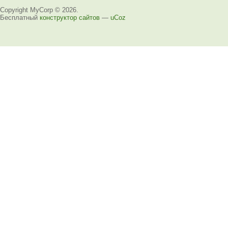
Copyright MyCorp © 2026
.
Бесплатный
конструктор сайтов
—
uCoz