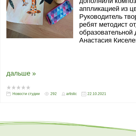
дополнили компо
аппликацией из ц
Руководитель тво
ребят методист о
образовательной 
Анастасия Киселе
Юные воспитанники филиала Художестве
музея "Либеров-центр" - Гимназии №62 
красочные работы в смешанной технике:
дальше »
Новости студии
292
artistic
22.10.2021