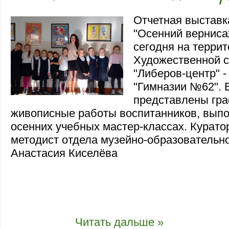
Отчетная выставк
"Осенний верниса
сегодня на терри
Художественной с
"Либеров-центр" -
"Гимназии №62". 
представлены гр
живописные работы воспитанников, вып
осенних учебных мастер-классах. Куратор
методист отдела музейно-образовательн
Анастасия Киселёва
В экспозиции представлены графичные 
работы воспитанников, выполненные на 
мастер-классах. Куратор выставки - мето
музейно-образовательной деятельности 
Киселёва
...
Читать дальше »