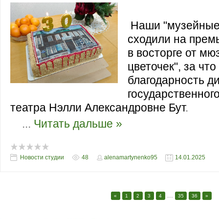
Наши "музейные"
сходили на премь
в восторге от мю
цветочек", за чт
благодарность д
государственног
театра
Нэлли Александровне Бут
.
...
Читать дальше »
Новости студии
48
alenamartynenko95
14.01.2025
...
«
1
2
3
4
35
36
»