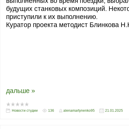
выполненных во время поездки, выбра
будущих станковых композиций. Некот
приступили к их выполнению.
Куратор проекта методист Блинкова Н.
прошла творческая встреча с участник
пленэра 2024 в г. Красноярск. В рамках
провели просмотр этюдов, выполненны
поездки, выбрали сюжеты для будущих
композиций. Некоторые даже приступил
выполнению.
Куратор проекта методист Блинкова Н
дальше »
Новости студии
136
alenamartynenko95
21.01.2025