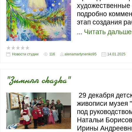
художественные
подробно комме
этап создания ра
...
Читать дальше
Новости студии
116
alenamartynenko95
14.01.2025
"Зимняя сказка"
29 декабря детс
живописи музея 
под руководство
Натальи Борисов
Ирины Андреевн