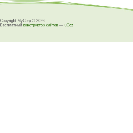
Copyright MyCorp © 2026
.
Бесплатный
конструктор сайтов
—
uCoz