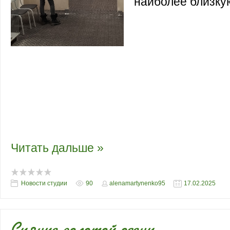
наиболее близкую
Вчера воспитанн
"Либеров-центр"
выставку "Лучше
художественное произведение 2024". 
разнообразие экспозиции и каждый смо
картин наиболее близкую для него.Вче
студии музея "Либеров-центр" посетил
"Лучшее художественное произведение
оценили разнообразие экспозиции и к
Читать дальше »
Новости студии
90
alenamartynenko95
17.02.2025
Сияние золотой осени