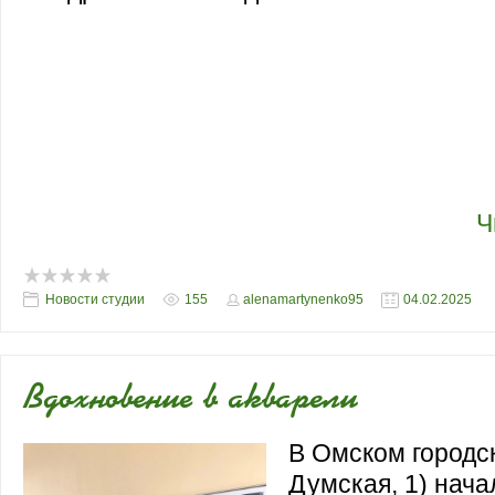
В Художественной студии для детей и
состоялось награждение победителей 
художественно-краеведческого конкурс
родному городу". Поздравляем победит
удожественной студии для детей и мо
награждение победителей Всеросс
...
Ч
Новости студии
155
alenamartynenko95
04.02.2025
Вдохновение в акварели
В Омском городск
Думская, 1) нача