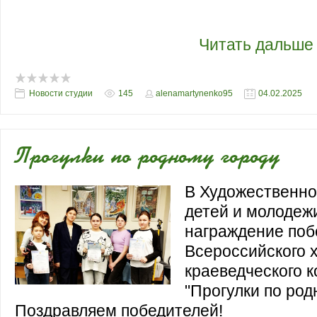
лауреатов международного конкурса "
осени". Конкурс проводился Академией
творчества «АРТ-Тал
...
Читать дальше
Новости студии
145
alenamartynenko95
04.02.2025
Прогулки по родному городу
В Художественно
детей и молодеж
награждение поб
Всероссийского 
краеведческого к
"Прогулки по род
Поздравляем победителей!