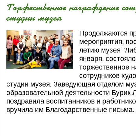
Торжественное награждение сот
студии музея
Продолжаются п
мероприятия, по
летию музея "Ли
января, состояло
торжественное н
сотрудников худ
студии музея. Заведующая отделом му
образовательной деятельности Бурик 
поздравила воспитанников и работнико
вручила им Благодарственные письма.
Заведующая отделом музейно-образов
деятельности Бурик Лидия Андреевна 