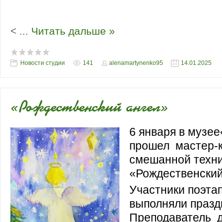
воспитанников и работников студии и 
Благодарственные письма.
<
...
Читать дальше »
Новости студии
141
alenamartynenko95
14.01.2025
«Рождественский ангел»
6 января в музее
прошел мастер-к
смешанной техн
«Рождественский
Участники поэта
выполняли празд
Преподаватель 