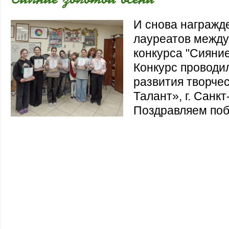
И снова награжде
лауреатов между
конкурса "Сияние
Конкурс проводи
развития творче
Талант», г. Санкт
Поздравляем поб
И снова награждение! На этот раз лау
международного конкурса "Сияние золо
Конкурс проводился Академией развит
«АРТ-Талант», г. Санкт- Петербург. По
победителей!И снова награждение! На 