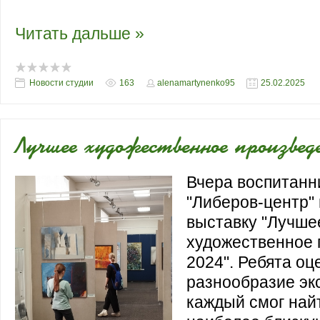
художников. Кроме портретов предст
Читать дальше »
Новости студии
163
alenamartynenko95
25.02.2025
Лучшее художественное произвед
Вчера воспитанн
"Либеров-центр"
выставку "Лучше
художественное 
2024". Ребята оц
разнообразие эк
каждый смог най