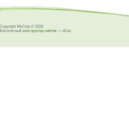
Copyright MyCorp © 2026
.
Бесплатный
конструктор сайтов
—
uCoz