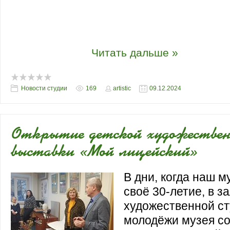
выполненных в графических и живопис
Куратор выставки - методист отдела по
образовательной деятельности Киселе
Георгиевна.
...
Читать дальше »
Новости студии
169
artistic
09.12.2024
Открытие детской художествен
выставки «Мой лицейский»
В дни, когда наш м
своё 30-летие, в з
художественной ст
молодёжи музея с