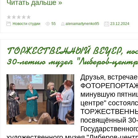
Читать дальше »
Новости студии
55
alenamartynenko95
23.12.2024
ТОРЖЕСТВЕННЫЙ ВЕЧЕР, пос
30-летию музея "Либеров-центр
Друзья, встреча
ФОТОРЕПОРТАЖ о
минувшую пятницу
центре" состоял
ТОРЖЕСТВЕННЫ
посвящённый 30
Государственног
художественного музея "Либеров-цент