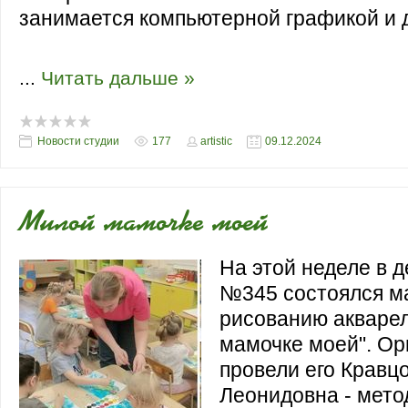
занимается компьютерной графикой и 
...
Читать дальше »
Новости студии
177
artistic
09.12.2024
Милой мамочке моей
На этой неделе в д
№345 состоялся ма
рисованию акваре
мамочке моей". Ор
провели его Кравц
Леонидовна - мето