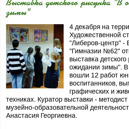
Выставка детского рисунка "В 
зимы"
4 декабря на терр
Художественной ст
"Либеров-центр" - 
"Гимназии №62" о
выставка детского 
ожидании зимы". В
вошли 12 работ ю
воспитанников, вы
графических и жи
техниках. Куратор выставки - методист
музейно-образовательной деятельност
Анастасия Георгиевна.
В экспозицию вошли 12 работ юных во