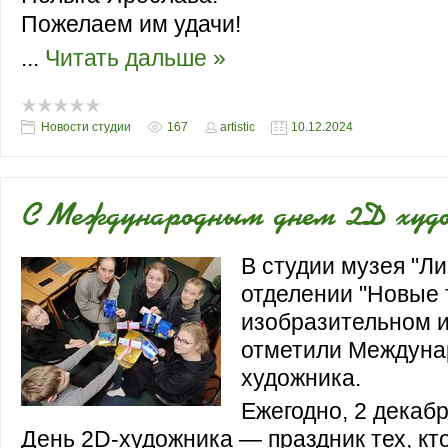
Пожелаем им удачи!
...
Читать дальше »
Новости студии
167
artistic
10.12.2024
С Международным днем 2D худ
В студии музея "Ли
отделении "Новые 
изобразительном и
отметили Междуна
художника.
Ежегодно, 2 декабр
День 2D-художника — праздник тех, кт