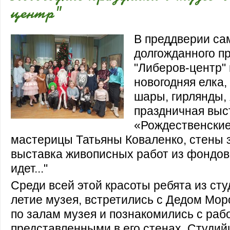
центр"
В преддверии са
долгожданного п
"Либеров-центр"
новогодняя елка
шары, гирлянды,
праздничная выс
«Рождественские
мастерицы Татьяны Коваленко, стены 
выставка живописных работ из фондов 
идет..."
Среди всей этой красоты ребята из сту
летие музея, встретились с Дедом Мо
по залам музея и познакомились с раб
представленными в его стенах. Студий