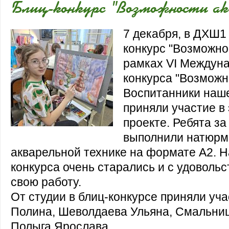
Блиц-конкурс "Возможности ак
7 декабря, в ДХШ1
конкурс "Возможно
рамках VI Междун
конкурса "Возможн
Воспитанники наш
приняли участие в
проекте. Ребята за
выполнили натюрм
акварельной технике на формате А2. 
конкурса очень старались и с удоволь
свою работу.
От студии в блиц-конкурсе приняли уча
Полина, Шеволдаева Ульяна, Смальниц
Полыга Ярослава.