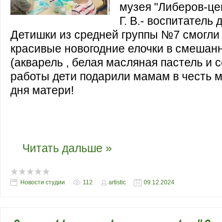
музея "Либеров-це
Г. В.- воспитатель 
Детишки из средней группы №7 смогли
красивые новогодние елочки в смешан
(акварель , белая масляная пастель и с
работы дети подарили мамам в честь 
дня матери!
Детишки из средней группы №7 смогли
красивые новогодние елочки в смешан
(акварель , белая масляная пастель и с
...
Читать дальше »
Новости студии
112
artistic
09.12.2024