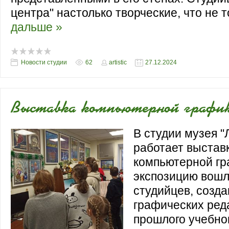
центра" настолько творческие, что не 
дальше »
Новости студии
62
artistic
27.12.2024
Выставка компьютерной графи
В студии музея "
работает выстав
компьютерной гр
экспозицию вошл
студийцев, созд
графических ред
прошлого учебног