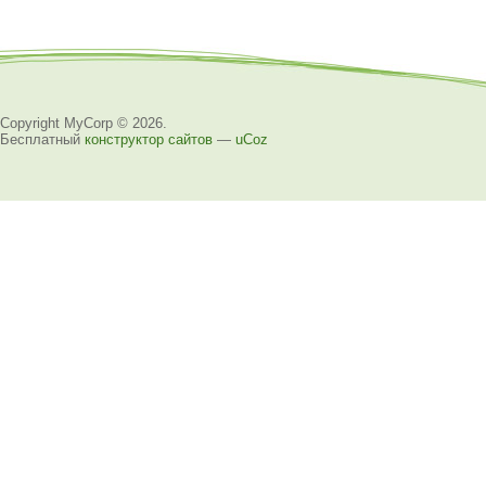
Copyright MyCorp © 2026
.
Бесплатный
конструктор сайтов
—
uCoz