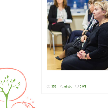
359
artistic
5.0
/
1