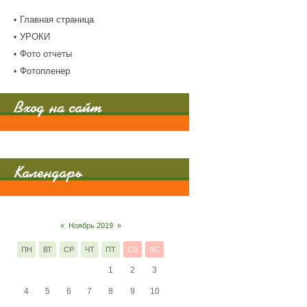
Главная страница
УРОКИ
Фото отчеты
Фотопленер
Вход на сайт
Календарь
«
Ноябрь 2019
»
ПН
ВТ
СР
ЧТ
ПТ
СБ
ВС
1
2
3
4
5
6
7
8
9
10