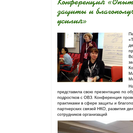
Конференция «Опыт 
защиты и благополуч
усилия»
Пе
«Т
де
пр
В
за
Ко
Ма
Мо
На
представила свою презентацию по об
подростков с ОВЗ. Конференция пров
практиками в сфере защиты и благоп
партнерских связей НКО, развития д
сотрудников организаций