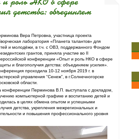
и роль НКО в сфере
ия детства: объединяем
рминова Вера Петровна, участница проекта
ворческая лаборатория «Планета талантов» для
тей и молодёжи, в т.ч. с ОВЗ, поддержанного Фондом
езидентских грантов, приняла участие во II
сероссийской конференции «Опыт и роль НКО в сфере
щиты и благополучия детства: объединяем усилия».
нференция проходила 10-12 ноября 2019 г. в
стерской управления “Сенеж”, в г.Солнечногорске
сковской области.
 конференции Перминова В.П. выступала с докладом,
учению компьютерной графике и воспитанию детей и
одилась в целях обмена опытом и успешными
олучия детства, укрепления межрегиональных и
еятельности и повышения профессионального уровня