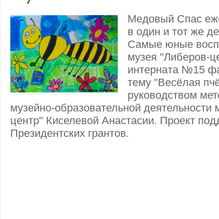
Медовый Спас еж
в один и тот же де
Самые юные восп
музея "Либеров-ц
интерната №15 ф
тему "Весёлая пч
руководством мет
музейно-образовательной деятельности 
центр" Киселевой Анастасии. Проект по
Президентских грантов.
"Весёлая пчёлка" под руководством мето
музейно-образовательной деятельности 
центр" Киселевой Анастасии. Проект по
Президентских
Фондом Президентских грантов.Проект 
Президентских грантов.