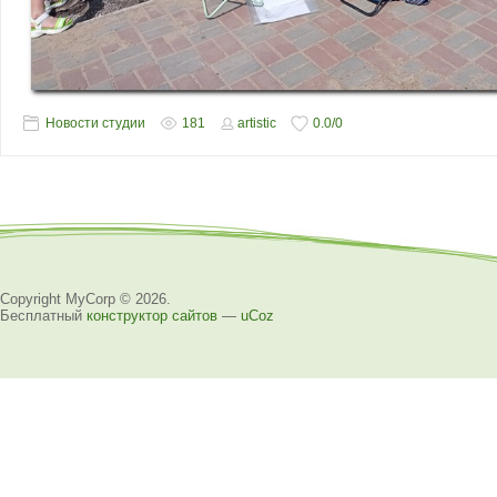
Новости студии
181
artistic
0.0
/
0
Copyright MyCorp © 2026
.
Бесплатный
конструктор сайтов
—
uCoz