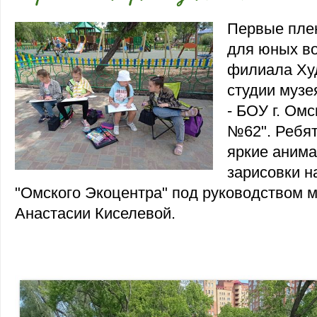
Первые пле
для юных в
филиала Ху
студии музе
- БОУ г. Ом
№62". Ребя
яркие аним
зарисовки н
"Омского Экоцентра" под руководством 
Анастасии Киселевой.
"Омского Экоцентра" под руководством 
Анастасии Киселевой.