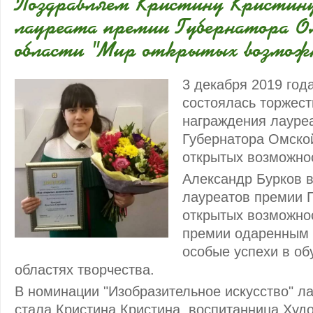
Поздравляем Кристину Кристину
лауреата премии Губернатора О
области "Мир открытых возможн
3 декабря 2019 год
состоялась торжес
награждения лауре
Губернатора Омско
открытых возможнос
Александр Бурков 
лауреатов премии 
открытых возможно
премии одаренным 
особые успехи в об
областях творчества.
В номинации "Изобразительное искусство" л
стала Кристина Кристина, воспитанница Худ