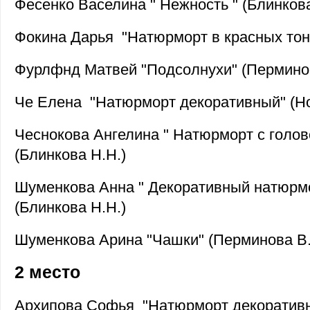
Фесенко Васелина " Нежность " (Блинкова
Фокина Дарья "Натюрморт в красных тона
Фурлфнд Матвей "Подсолнухи" (Перминов
Че Елена "Натюрморт декоративный" (Но
Чеснокова Ангелина " Натюрморт с голов
(Блинкова Н.Н.)
Шуменкова Анна " Декоративный натюрмо
(Блинкова Н.Н.)
Шуменкова Арина "Чашки" (Перминова В.
2 место
Архипова Софья "Натюрморт декоративн