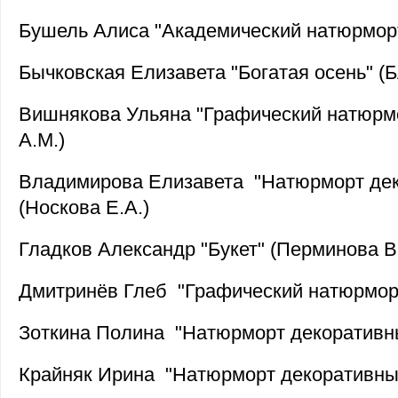
Бушель Алиса "Академический натюрморт
Бычковская Елизавета "Богатая осень" (Б
Вишнякова Ульяна "Графический натюрмо
А.М.)
Владимирова Елизавета "Натюрморт де
(Носкова Е.А.)
Гладков Александр "Букет" (Перминова В
Дмитринёв Глеб "Графический натюрморт
Зоткина Полина "Натюрморт декоративны
Крайняк Ирина "Натюрморт декоративный