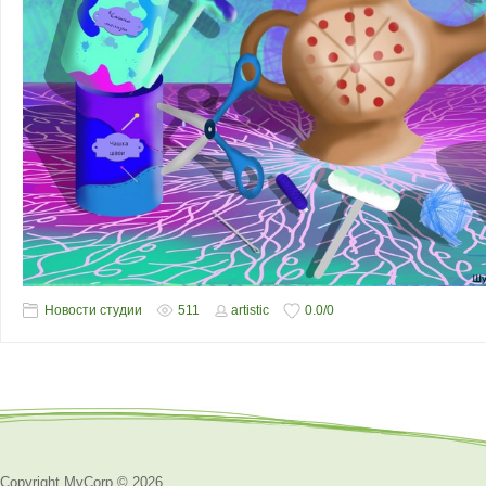
Новости студии
511
artistic
0.0
/
0
Copyright MyCorp © 2026
.