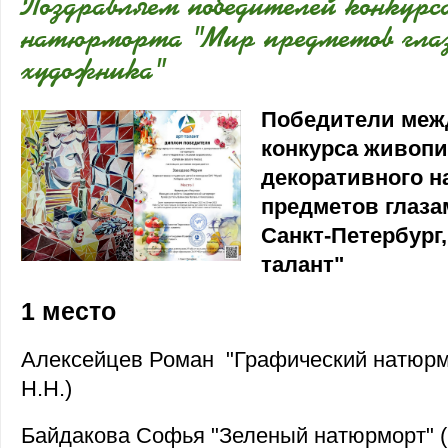
Поздравляем победителей конкурс
натюрморта "Мир предметов гла
художника"
Победители меж
конкурса живопи
декоративного 
предметов глазам
Санкт-Петербург,
талант"
1 место
Алексейцев Роман "Графический натюрм
Н.Н.)
Байдакова Софья "Зеленый натюрморт" (