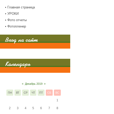
Главная страница
УРОКИ
Фото отчеты
Фотопленер
Вход на сайт
Календарь
«
Декабрь 2019
»
ПН
ВТ
СР
ЧТ
ПТ
СБ
ВС
1
2
3
4
5
6
7
8