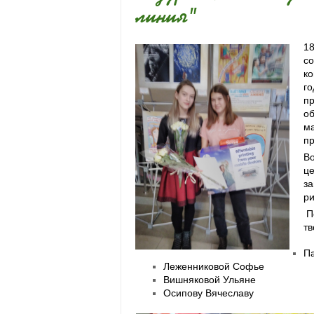
линия"
18
со
ко
го
п
об
ма
пр
Во
це
за
ри
П
тв
П
Леженниковой Софье
Вишняковой Ульяне
Осипову Вячеславу