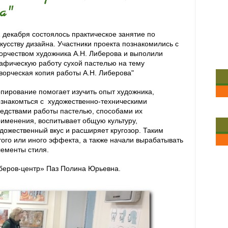
а"
 декабря состоялось практическое занятие по
кусству дизайна. Участники проекта познакомились с
орчеством художника А.Н. Либерова и выполили
афическую работу сухой пастелью на тему
ворческая копия работы А.Н. Либерова"
пирование помогает изучить опыт художника,
знакомться с художественно-техническими
едствами работы пастелью, способами их
именения, воспитывает общую культуру,
дожественный вкус и расширяет кругозор. Таким
того или иного эффекта, а также начали вырабатывать
лементы стиля.
беров-центр» Паз Полина Юрьевна.