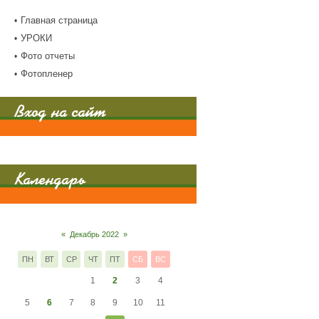
Главная страница
УРОКИ
Фото отчеты
Фотопленер
Вход на сайт
Календарь
«
Декабрь 2022
»
ПН
ВТ
СР
ЧТ
ПТ
СБ
ВС
1
2
3
4
5
6
7
8
9
10
11