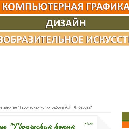
е занятие "Творческая копия работы А.Н. Либерова"
ие "Творческая копия
14:30