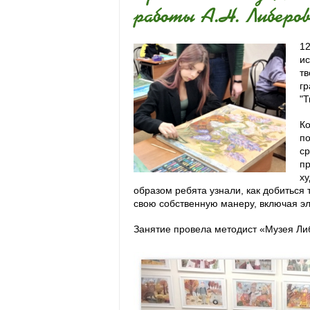
работы А.Н. Либеров
12
ис
тв
гр
"Т
Ко
по
ср
пр
ху
образом ребята узнали, как добиться 
свою собственную манеру, включая э
Занятие провела методист «Музея Ли