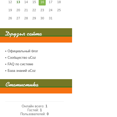
12
13
14
15
16
17
18
19
20
21
22
23
24
25
26
27
28
29
30
31
Друзья сайта
Официальный блог
Сообщество uCoz
FAQ по системе
База знаний uCoz
Статистика
Онлайн всего:
1
Гостей:
1
Пользователей:
0