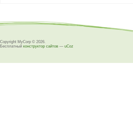
Copyright MyCorp © 2026
.
Бесплатный
конструктор сайтов
—
uCoz