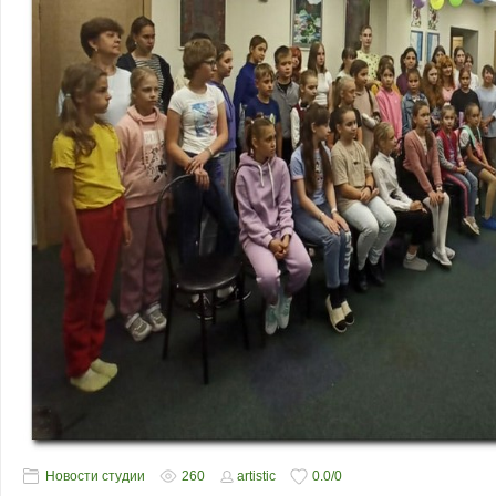
Новости студии
260
artistic
0.0
/
0