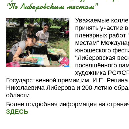
"По Либеровским местам"
Уважаемые колле
принять участие в
пленэрных работ 
местам" Междунар
юношеского фести
"Либеровская весн
посвящённого пам
художника РСФСР
Государственной премии им. И.Е. Репина
Николаевича Либерова и 200-летию обр
области.
Более подробная информация на странич
ЗДЕСЬ