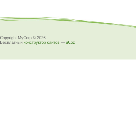
Copyright MyCorp © 2026
.
Бесплатный
конструктор сайтов
—
uCoz