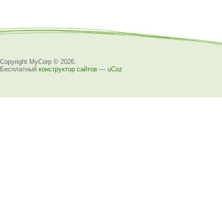
Copyright MyCorp © 2026
.
Бесплатный
конструктор сайтов
—
uCoz