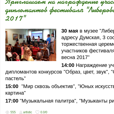
Приглашаем на награждение учас
дипломантов фестиваля "Либеровс
2017"
30 мая
в музее "Либер
адресу Думская, 3 со
торжественная церем
участников фестивал
весна 2017"
14:00
Награждение уч
дипломантов конкурсов "Образ, цвет, звук", 
пастель"
15:00
"Мир сквозь объектив", "Юных искусст
картина"
17:00
"Музыкальная палитра", "Музыканты р
555
artistic
0.0
/
0