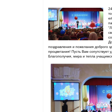
24
т
ю
па
"Л
св
со
До
поздравления и пожелания доброго зд
процветания! Пусть Вам сопутствует у
Благополучия, мира и тепла учащимся