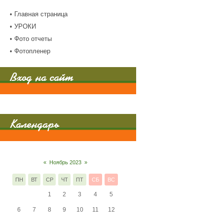
Главная страница
УРОКИ
Фото отчеты
Фотопленер
Вход на сайт
Календарь
«
Ноябрь 2023
»
ПН
ВТ
СР
ЧТ
ПТ
СБ
ВС
1
2
3
4
5
6
7
8
9
10
11
12