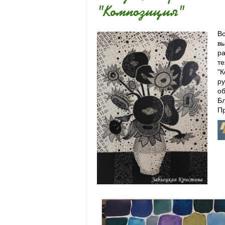
"Композиция"
Во
вы
ра
те
"К
ру
об
Б
Пр
Пр