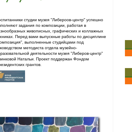
спитанники студии музея "Либероов-центр" успешно
полняют задания по композиции, работая в
знообразных живописных, графических и коллажных
хниках. Перед вами выпускные работы по дисциплине
омпозиция", выполненные студийцами под
ководством методиста отдела музейно-
разовательной деятельности музея "Либеров-центр"
линковой Натальи. Проект поддержан Фондом
езидентских грантов.
Проект поддержан Фондом
езидентских грантов.