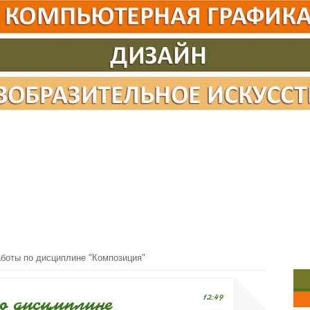
боты по дисциплине "Композиция"
о дисциплине
12:49