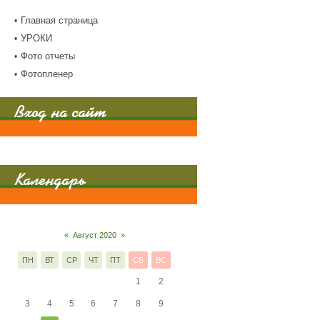
Главная страница
УРОКИ
Фото отчеты
Фотопленер
Вход на сайт
Календарь
«
Август 2020
»
ПН
ВТ
СР
ЧТ
ПТ
СБ
ВС
1
2
3
4
5
6
7
8
9