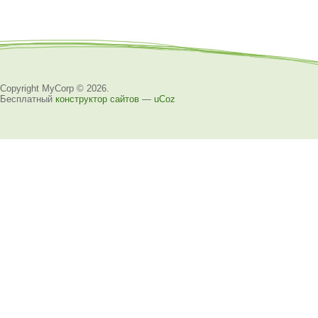
Copyright MyCorp © 2026
.
Бесплатный
конструктор сайтов
—
uCoz