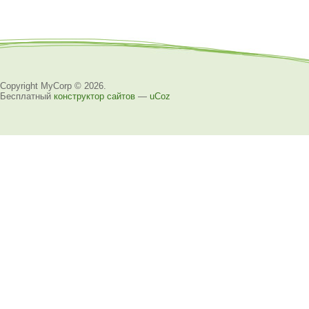
Copyright MyCorp © 2026
.
Бесплатный
конструктор сайтов
—
uCoz