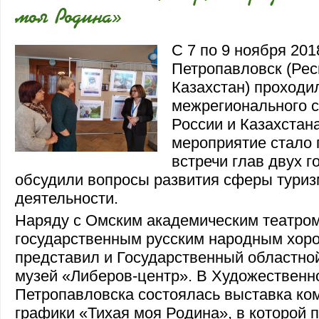
моя Родина»
С 7 по 9 ноября 201
Петропавловск (Рес
Казахстан) проходи
межрегионального с
России и Казахстана
мероприятие стало
встречи глав двух г
обсудили вопросы развития сферы туриз
деятельности.
Наряду с Омским академическим театро
государственным русским народным хор
представил и Государственный областно
музей «Либеров-центр». В Художественно
Петропавловска состоялась выставка ко
графики «Тихая моя Родина», в которой 