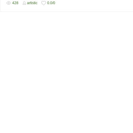
428
artistic
0.0
/
0