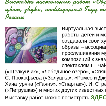
Выставка пастельных работ «Обр
цвет, звук», посвященная Году т
России
Виртуальная выс
работы детей и м
создавали свои х
образы – ассоциа
прослушивания м
композиций к зн
спектаклям П. Ча
(«Щелкунчик», «Лебединое озеро», «Спя
С. Прокофьева («Золушка», «Ромео и Джу
Хачатуряна («Гаянэ», «Спартак»), И. Стр
(«Петрушка») и многих других известных
ЗДЕ
Выставку работ можно посмотреть