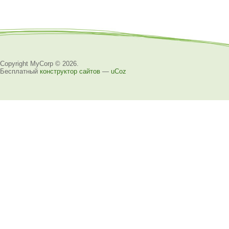
Copyright MyCorp © 2026
.
Бесплатный
конструктор сайтов
—
uCoz