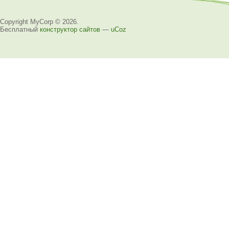
Copyright MyCorp © 2026
.
Бесплатный
конструктор сайтов
—
uCoz