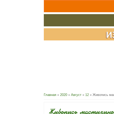
Главная
»
2020
»
Август
»
12
» Живопись мас
Живопись мастихин