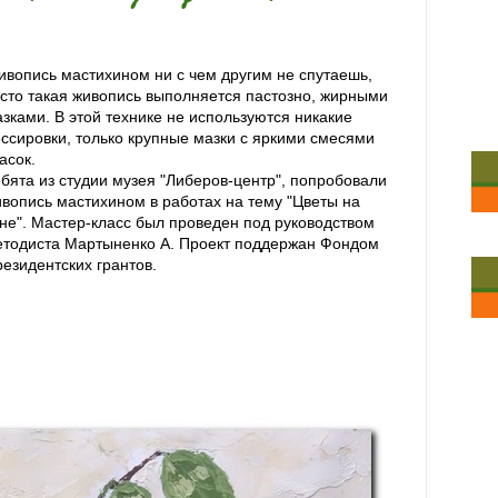
вопись мастихином ни с чем другим не спутаешь,
сто такая живопись выполняется пастозно, жирными
зками. В этой технике не используются никакие
ссировки, только крупные мазки с яркими смесями
асок.
бята из студии музея "Либеров-центр", попробовали
вопись мастихином в работах на тему "Цветы на
не". Мастер-класс был проведен под руководством
етодиста Мартыненко А. Проект поддержан Фондом
езидентских грантов.
оект поддержан Фондом Президентских грантов.