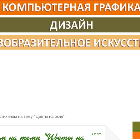
тихином на тему "Цветы на окне"
ом на тему "Цветы на
17:57