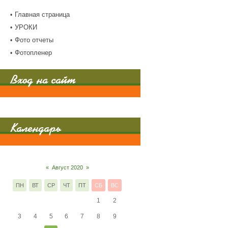
Главная страница
УРОКИ
Фото отчеты
Фотопленер
Вход на сайт
Календарь
«
Август 2020
»
ПН
ВТ
СР
ЧТ
ПТ
СБ
ВС
1
2
3
4
5
6
7
8
9