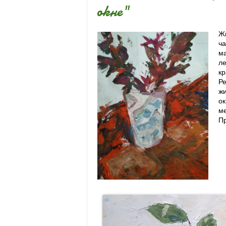
окне"
Жи
ча
ма
ле
кр
Ре
жи
ок
м
Пр
Пр