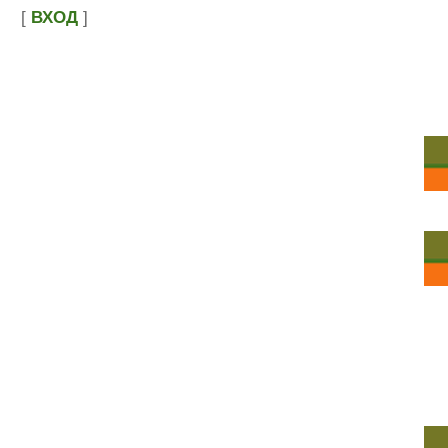
[
ВХОД
]