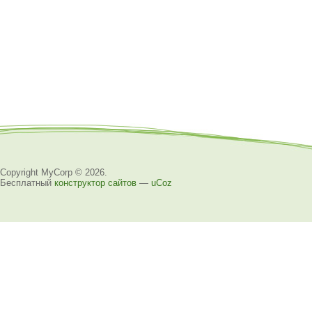
Copyright MyCorp © 2026
.
Бесплатный
конструктор сайтов
—
uCoz