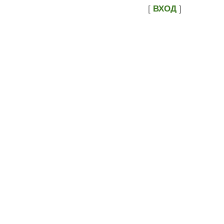
[
ВХОД
]