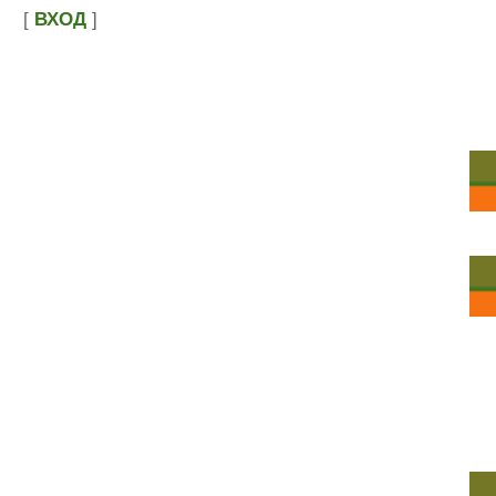
[
ВХОД
]