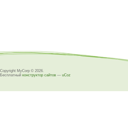
Copyright MyCorp © 2026
.
Бесплатный
конструктор сайтов
—
uCoz