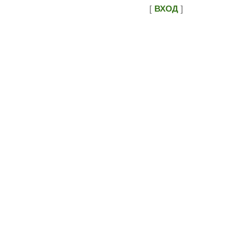
[
ВХОД
]