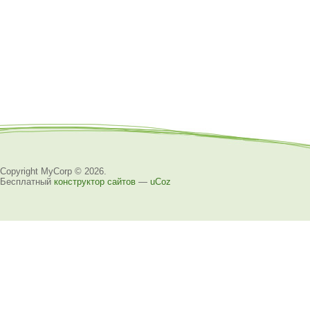
Copyright MyCorp © 2026
.
Бесплатный
конструктор сайтов
—
uCoz