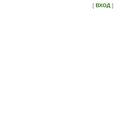
[
ВХОД
]