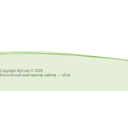
Copyright MyCorp © 2026
.
Бесплатный
конструктор сайтов
—
uCoz