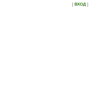
[
ВХОД
]