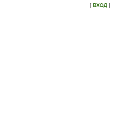
[
ВХОД
]