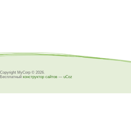
Copyright MyCorp © 2026
.
Бесплатный
конструктор сайтов
—
uCoz