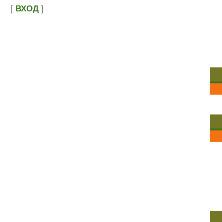
[
ВХОД
]