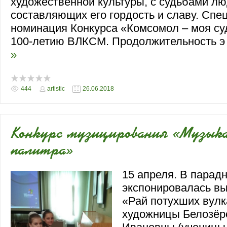
художественной культуры, с судьбами лю
составляющих его гордость и славу. Спе
номинация Конкурса «Комсомол – моя с
100-летию ВЛКСМ. Продолжительность 
»
444
artistic
26.06.2018
Конкурс музицирования «Музык
палитра»
15 апреля. В парадн
экспонировалась вы
«Рай потухших вулк
художницы Белозё