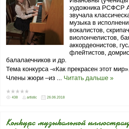
Ивановны (ученицы
художника РСФСР А
звучала классическ
музыка в исполнени
вокалистов, скрипач
виолончелистов, ба
аккордеонистов, гус
флейтистов, домрис
балалаечников и др.
Тема конкурса -«Как прекрасен этот мир»
Члены жюри –из
...
Читать дальше »
438
artistic
26.06.2018
Конкурс музыкальной иллюстрац