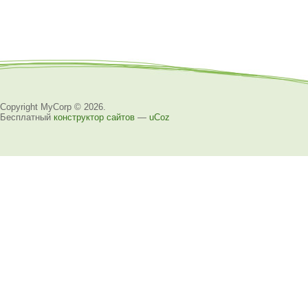
Copyright MyCorp © 2026
.
Бесплатный
конструктор сайтов
—
uCoz