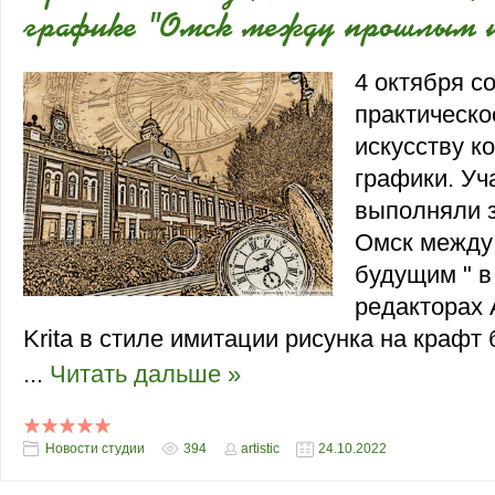
графике "Омск между прошлым 
4 октября с
практическо
искусству к
графики. Уч
выполняли з
Омск между
будущим
" в
редакторах 
Krita
в стиле имитации рисунка на крафт 
...
Читать дальше »
Новости студии
394
artistic
24.10.2022