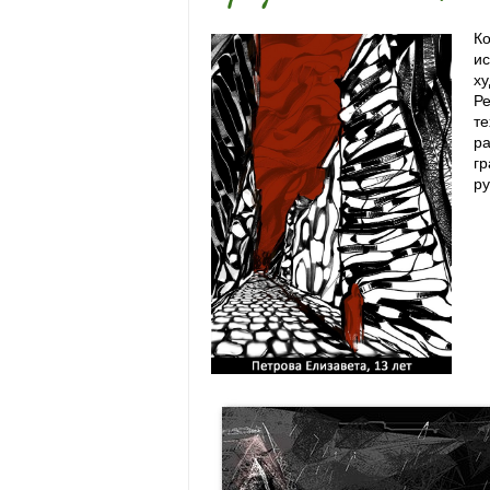
Ко
ис
ху
Р
те
ра
гр
ру
Ко
ис
ху
Р
те
р