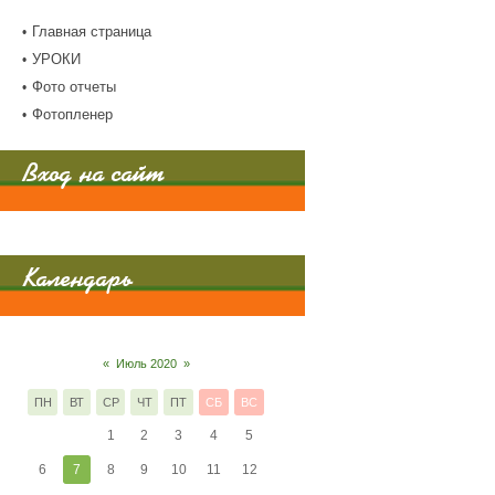
Главная страница
УРОКИ
Фото отчеты
Фотопленер
Вход на сайт
Календарь
«
Июль 2020
»
ПН
ВТ
СР
ЧТ
ПТ
СБ
ВС
1
2
3
4
5
6
7
8
9
10
11
12