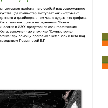
мпьютерная графика - это особый вид современного
кусства, где компьютер выступает как инструмент
дожника и дизайнера, в том числе художника-графика.
ебята, занимающиеся на отделении "Новые
хнологии в ИЗО" представили свои графические
боты, выполненные в технике "Компьютерная
афика" при помощи программ SketchBook и Krita под
ководством Перминовой В.П.
мпьютерная графика - это особый вид современного
кусства, где компьютер выступает как инструмент
дожника и дизайнера, в том числе художника-графика.
ебята, занимающиеся на отделении "Новые
хнологии в ИЗО" представили свои графические
аботы,