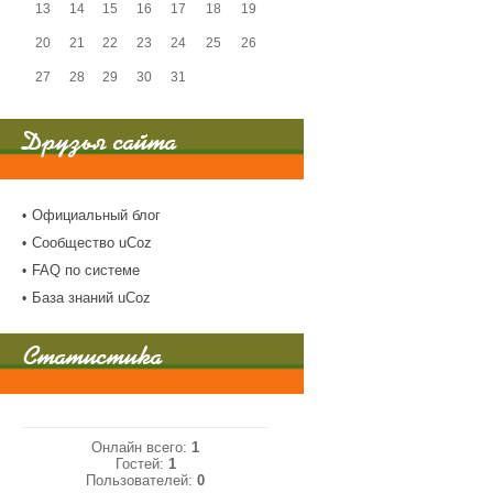
13
14
15
16
17
18
19
20
21
22
23
24
25
26
27
28
29
30
31
Друзья сайта
Официальный блог
Сообщество uCoz
FAQ по системе
База знаний uCoz
Статистика
Онлайн всего:
1
Гостей:
1
Пользователей:
0