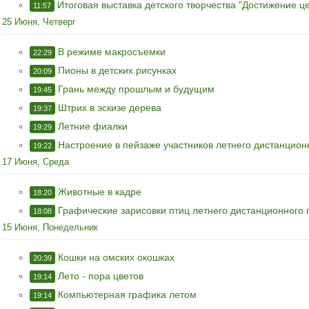
Итоговая выставка детского творчества "Достижение ц
11:57
25 Июня, Четверг
В режиме макросъемки
22:29
Пионы в детских рисунках
20:09
Грань между прошлым и будущим
19:45
Штрих в эскизе дерева
19:37
Летние фиалки
19:29
Настроение в пейзаже участников летнего дистанцион
19:22
17 Июня, Среда
Животные в кадре
18:20
Графические зарисовки птиц летнего дистанционного
18:08
15 Июня, Понедельник
Кошки на омских окошках
20:39
Лето - пора цветов
19:14
Компьютерная графика летом
19:14