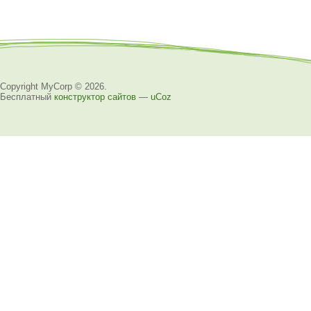
Copyright MyCorp © 2026
.
Бесплатный
конструктор сайтов
—
uCoz