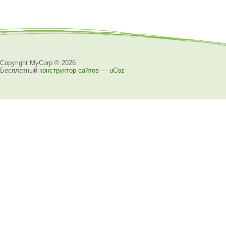
Copyright MyCorp © 2026
.
Бесплатный
конструктор сайтов
—
uCoz