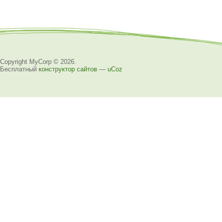
Copyright MyCorp © 2026
.
Бесплатный
конструктор сайтов
—
uCoz