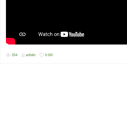
354
artistic
0.0
/
0