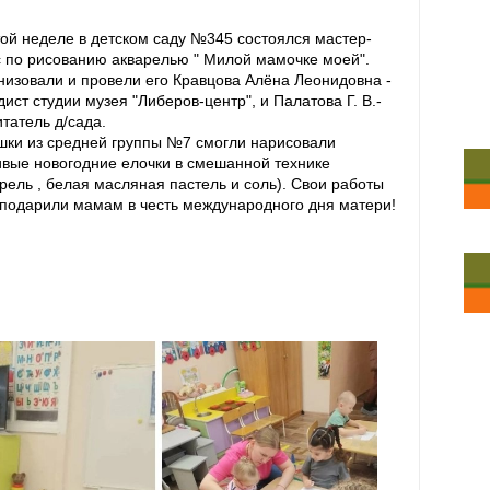
той неделе в детском саду №345 состоялся мастер-
с по рисованию акварелью " Милой мамочке моей".
низовали и провели его Кравцова Алёна Леонидовна -
ист студии музея "Либеров-центр", и Палатова Г. В.-
татель д/сада.
шки из средней группы №7 смогли нарисовали
ивые новогодние елочки в смешанной технике
арель , белая масляная пастель и соль). Свои работы
 подарили мамам в честь международного дня матери!
шки из средней группы №7 смогли нарисовали
ивые новогодние елочки в смешанной технике
и соль). Свои работы дети подарили мамам в честь