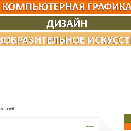
ке моей
12:22