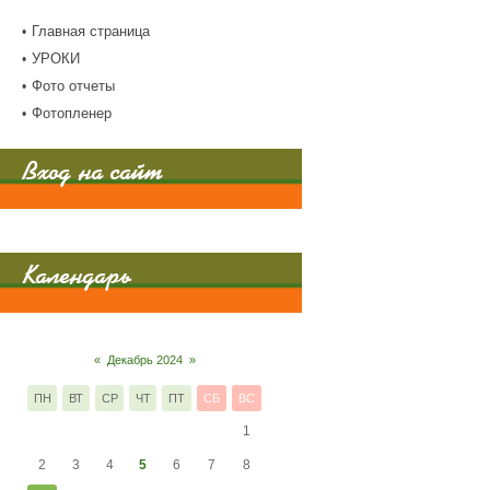
Главная страница
УРОКИ
Фото отчеты
Фотопленер
Вход на сайт
Календарь
«
Декабрь 2024
»
ПН
ВТ
СР
ЧТ
ПТ
СБ
ВС
1
2
3
4
5
6
7
8