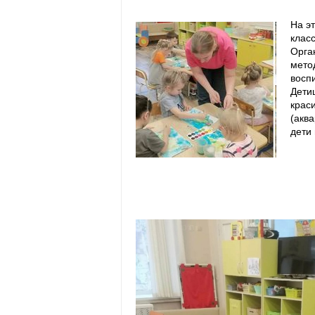
На э
клас
Орга
метод
воспи
Дети
крас
(акв
дети
Дети
крас
(акварель , белая масляная пастель 
международного дня матери!