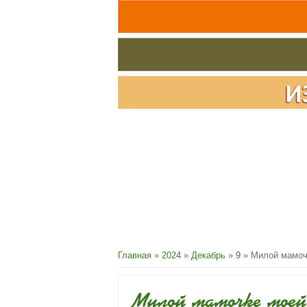
Главная
»
2024
»
Декабрь
»
9
» Милой мамоч
Милой мамочке моей