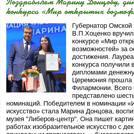
Поздравляем Марину Донцову, ди
конкурса «Мир открытых возмож
Губернатор Омской
В.П.Хоценко вручил
конкурсе «Мир откр
возможностей» за 
достижения. Лауре
конкурса получили 
дипломами денежн
Церемония прошла 
Филармонии. Всего
представлено шест
номинаций. Победителем в номинации «
искусство» стала Марина Донцова, воспи
музея "Либеров-центр". Она пишет карти
работах изобразительное искусство с де