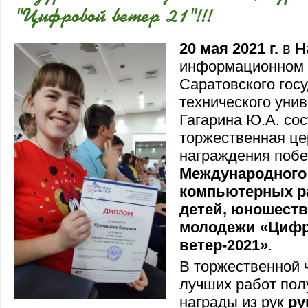
"Цифровой ветер 21"!!!
20 мая 2021 г.
в Н
информационном 
Саратовского гос
технического уни
Гагарина Ю.А. со
торжественная ц
награждения поб
Международного
компьютерных р
детей, юношеств
молодежи «Циф
ветер-2021»
.
В торжественной 
лучших работ пол
награды из рук
ру