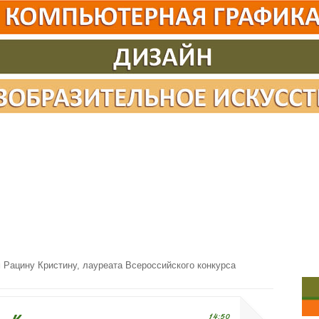
Рацину Кристину, лауреата Всероссийского конкурса
14:50