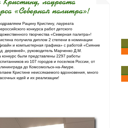
 Кристину, лауреата
урса «Северная палитра»!
здравляем Рацину Кристину, лауреата
ероссийского конкурса работ детского
дожественного творчества «Северная палитра»!
истина получила диплом 2 степени в номинации
изайн и компьютерная графика» с работой «Сияние
д деревней», руководитель Марченко Д.М.
 конкурс были представлены 2297 работы
спитанников из 107 городов и поселков России, от
лининграда до Комсомольск-на-Амуре.
лаем Кристине неиссякаемого вдохновения, много
асочных идей и их реализации!
 конкурс были представлены 2297 работы
лков России, от Калининграда до Комсомольск-на-
новения, много красочных идей и их реализации!