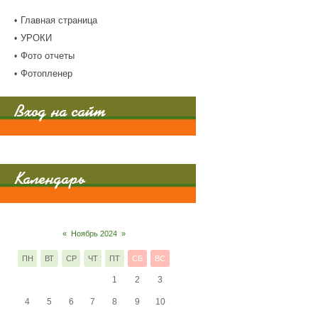
Главная страница
УРОКИ
Фото отчеты
Фотопленер
Вход на сайт
Календарь
«
Ноябрь 2024
»
ПН
ВТ
СР
ЧТ
ПТ
СБ
ВС
1
2
3
4
5
6
7
8
9
10