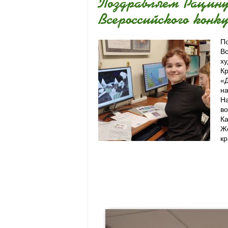
Поздравляем Рацину
Всероссийского конк
По
Вс
ху
Кр
«Д
на
На
во
Ка
Же
кр
На
воспитанников из 107 городов и посе
Амуре.
Желаем Кристине неиссякаемого вдох