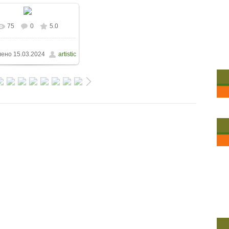
75
0
5.0
лено
15.03.2024
artistic