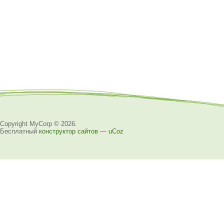
Copyright MyCorp © 2026
.
Бесплатный
конструктор сайтов
—
uCoz