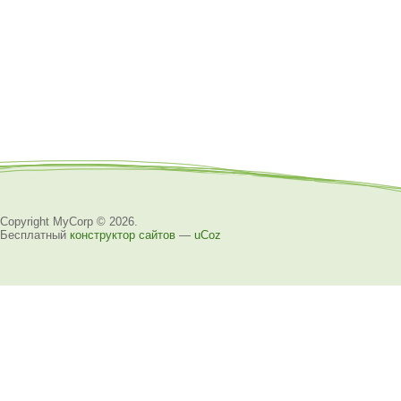
Copyright MyCorp © 2026
.
Бесплатный
конструктор сайтов
—
uCoz