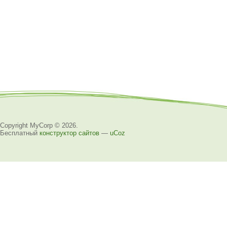
Copyright MyCorp © 2026
.
Бесплатный
конструктор сайтов
—
uCoz