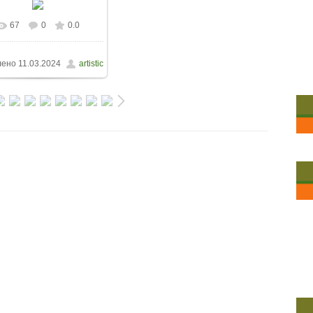
67
0
0.0
лено
11.03.2024
artistic