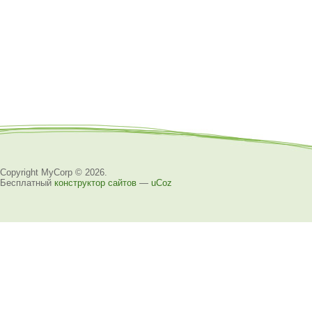
Copyright MyCorp © 2026
.
Бесплатный
конструктор сайтов
—
uCoz