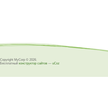
Copyright MyCorp © 2026
.
Бесплатный
конструктор сайтов
—
uCoz