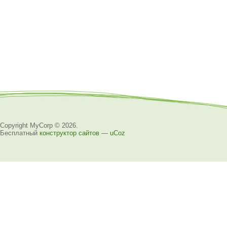
Copyright MyCorp © 2026
.
Бесплатный
конструктор сайтов
—
uCoz