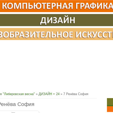
я "Либеровская весна"
»
ДИЗАЙН + 24
» 7 Ренёва София
Ренёва София