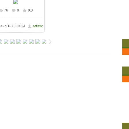
76
0
0.0
лено
18.03.2024
artistic