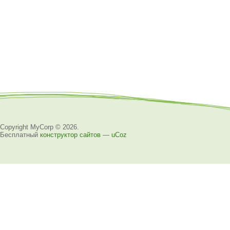
Copyright MyCorp © 2026
.
Бесплатный
конструктор сайтов
—
uCoz